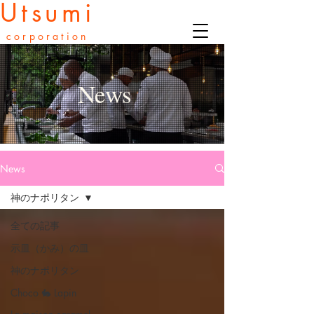
Utsumi
corporation
News
News
神のナポリタン
全ての記事
示皿（かみ）の皿
神のナポリタン
Choco 🐇 Lapin