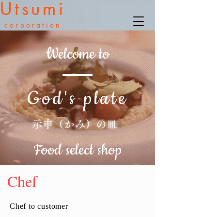
Utsumi
corporation
Welcome to
God's plate
示申（かみ）の皿
Food select shop
Chef
Chef to customer