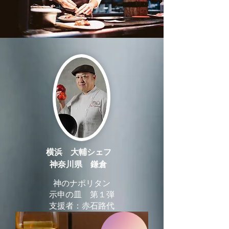
横浜 大輔シェフ
神奈川県 鎌倉
神のナポリタン
示申の皿 第１弾
​支援者：赤石路代