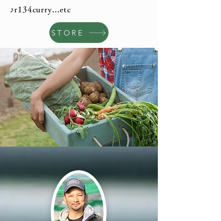
♪r134curry...etc
STORE