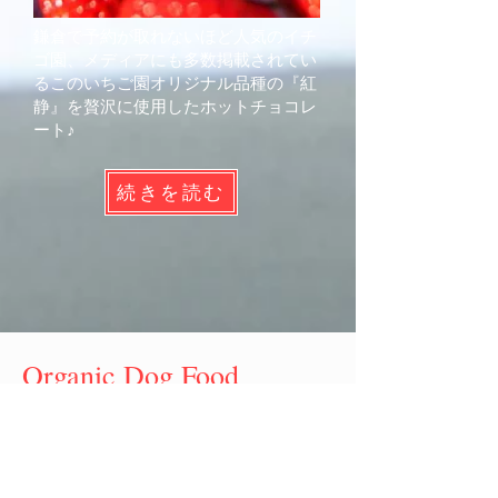
鎌倉で予約が取れないほど人気のイチ
ゴ園、メディアにも多数掲載されてい
るこのいちご園オリジナル品種の『紅
静』を贅沢に使用したホットチョコレ
ート♪
続きを読む
Organic Dog Food
Bon appétit
人間だけでなく、飼われているペッ