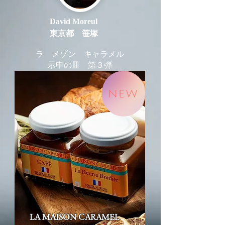
David Moreul
東京都 笹塚
ラ メゾン キャラメル
示申の皿 第３弾
NEW
LA MAISON CARAMEL