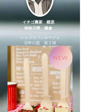
イチゴ農家 郷原
神奈川県 鎌倉
ショコラパンルージュ
示申の皿 第２弾
NEW